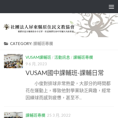
Skip to content
CATEGORY:
課輔班專欄
VUSAM課輔班
/
活動訊息
/
課輔班專欄
9 6 月, 2023
VUSAM國中課輔班-課輔日常
小俊對排球非常熱愛，大部分的時間都
花在運動上，導致他對學業缺乏興趣，經常
因練球而感到疲憊，甚至不...
課輔班專欄
25 3 月, 2022