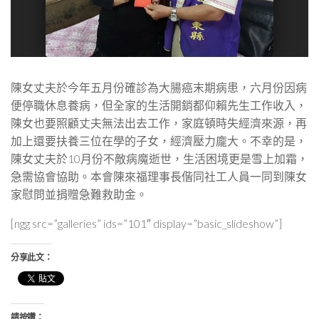
陳女丈夫於今年五月份確診為大腸癌末期病患，六月份因病
便停職休息養病，但全家的生活開銷都仰賴先生工作收入，
陳女也要照顧丈夫無法出去工作，家庭頓時失經濟來源，再
加上還要扶養三位在學的子女，經濟壓力龐大。不幸的是，
陳女丈夫於10月份不敵病魔逝世，生活困境更是雪上加霜，
急需協會協助。本會陳來福理事長偕同社工人員一同到陳女
家慰問並捐贈急難救助金。
[ngg src=”galleries” ids=”101″ display=”basic_slideshow”]
分享此文：
請按讚：