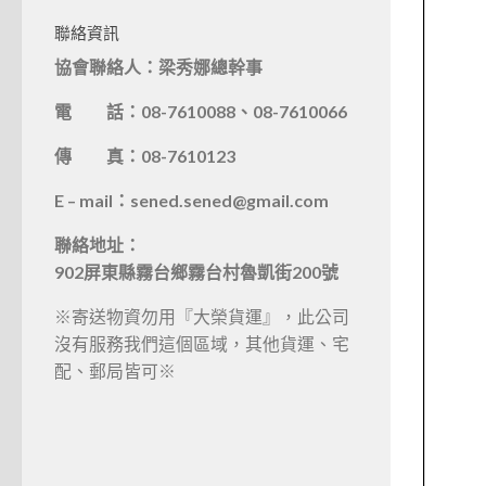
聯絡資訊
協會聯絡人：梁秀娜總幹事
電 話：08-7610088、08-7610066
傳 真：08-7610123
E – mail：sened.sened@gmail.com
聯絡地址：
902屏東縣霧台鄉霧台村魯凱街200號
※寄送物資勿用『大榮貨運』，此公司
沒有服務我們這個區域，其他貨運、宅
配、郵局皆可※