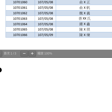
頁次
1
/
3
縮放
100%