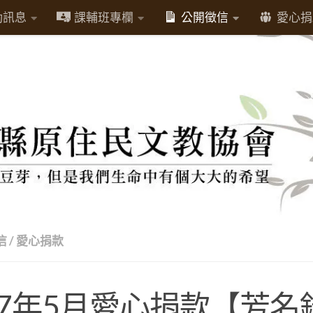
動訊息
課輔班專欄
公開徵信
愛心捐
信
/
愛心捐款
07年5月愛心捐款【芳名