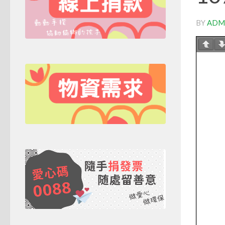
BY
ADM