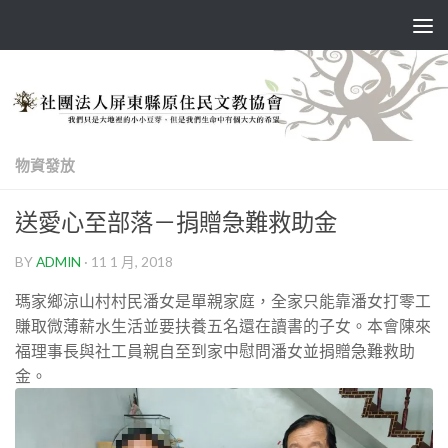
Skip to content
物資發放
送愛心至部落－捐贈急難救助金
BY
ADMIN
·
11 1 月, 2018
瑪家鄉涼山村村民潘女是單親家庭，全家只能靠潘女打零工
賺取微薄薪水生活並要扶養五名還在讀書的子女。本會陳來
福理事長與社工員親自至到家中慰問潘女並捐贈急難救助
金。