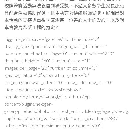
校際競賽活動無法親自到場受獎，不過大多數學生家長都願
意配合活動協助代領，且主動穿著傳統服飾受贈，展現出對
本活動的支持與重視。感謝每一位善心人士的愛心，以及對
本會教育希望工程的肯定。
[ngg_images source=”galleries” container_ids=”2″
display_type=”photocrati-nextgen_basic_thumbnails”
override_thumbnail_settings=”0″ thumbnail_width=”240″
thumbnail_height=”160″ thumbnail_crop=”1″
images_per_page=”20″ number_of_columns=”3″
ajax_pagination=”0″ show_all_in_lightbox=”0″
use_imagebrowser_effect=”0″ show_slideshow_link=”0″
slideshow_link_text=”[Show slideshow]”
template=”/home/vuvuorgt/public_html/wp-
content/plugins/nextgen-
gallery/products/photocrati_nextgen/modules/ngglegacy/view/ga
caption.php” order_by=”sortorder” order_direction=”ASC”
returns=”included” maximum_entity_count=”500″]