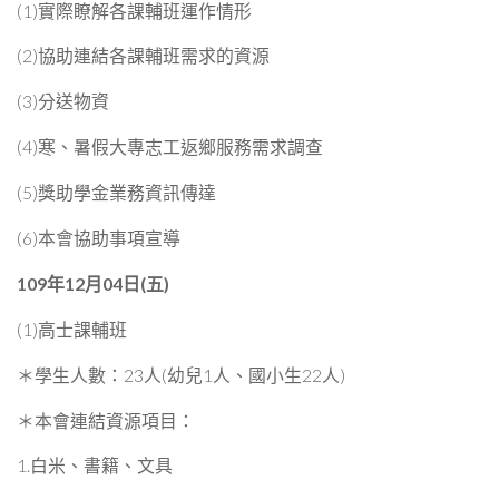
(1)實際瞭解各課輔班運作情形
(2)協助連結各課輔班需求的資源
(3)分送物資
(4)寒、暑假大專志工返鄉服務需求調查
(5)獎助學金業務資訊傳達
(6)本會協助事項宣導
109
年12月04日(五)
(1)高士課輔班
＊學生人數：23人(幼兒1人、國小生22人)
＊本會連結資源項目：
1.白米、書籍、文具