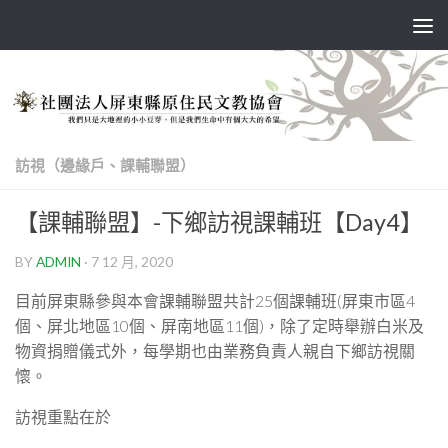
Skip to content
訪視（邊緣戶、課輔聯盟）
【課輔聯盟】-下鄉訪視課輔班【Day4】
BY
ADMIN
·
7 12 月, 2020
目前屏東縣參與本會課輔聯盟共計25個課輔班(屏東市區4
個、屏北地區10個、屏南地區11個)，除了定時舉辦白米及
物資捐贈儀式外，每學期也由業務負責人親自下鄉訪視關
懷。
訪視重點在於