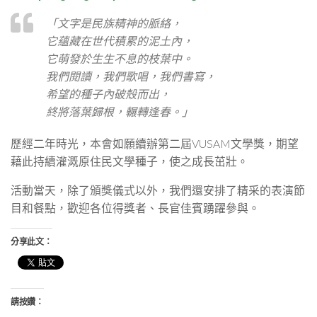
「文字是民族精神的脈絡，
它蘊藏在世代積累的泥土內，
它萌發於生生不息的枝葉中。
我們閱讀，我們歌唱，我們書寫，
希望的種子內破殼而出，
終將落葉歸根，輾轉逢春。」
歷經二年時光，本會如願續辦第二屆VUSAM文學獎，期望
藉此持續灌溉原住民文學種子，使之成長茁壯。
活動當天，除了頒獎儀式以外，我們還安排了精采的表演節
目和餐點，歡迎各位得獎者、長官佳賓踴躍參與。
分享此文：
請按讚：