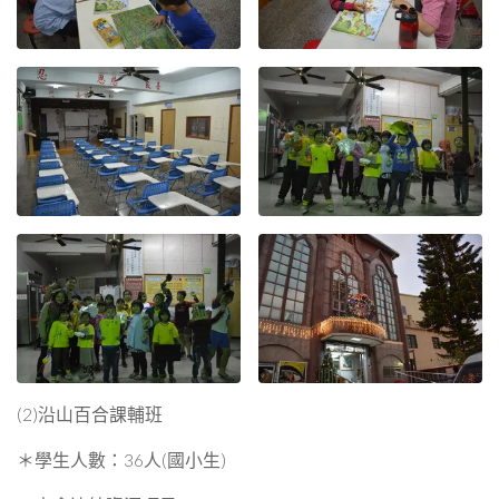
(2)沿山百合課輔班
＊學生人數：36人(國小生)