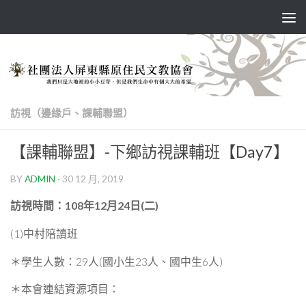
Skip to content
訪視（邊緣戶、課輔聯盟）
【課輔聯盟】-下鄉訪視課輔班【Day7】
BY
ADMIN
·
30 12 月, 2019
訪視時間：
108
年12月24日(二)
(1)中村陪讀班
＊學生人數：29人(國小生23人、國中生6人)
＊本會連結資源項目：