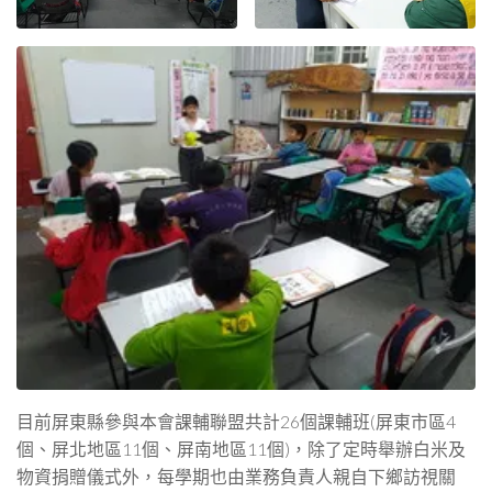
目前屏東縣參與本會課輔聯盟共計26個課輔班(屏東市區4
個、屏北地區11個、屏南地區11個)，除了定時舉辦白米及
物資捐贈儀式外，每學期也由業務負責人親自下鄉訪視關