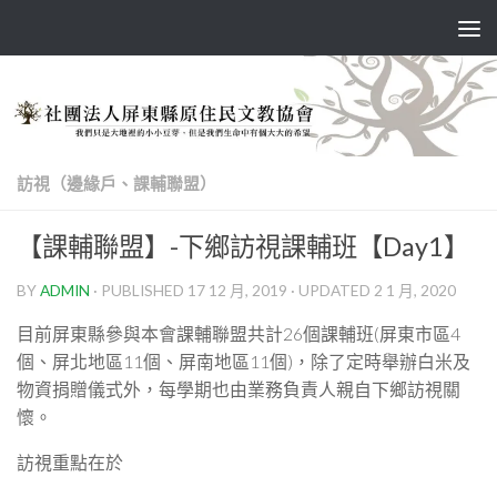
Skip to content
訪視（邊緣戶、課輔聯盟）
【課輔聯盟】-下鄉訪視課輔班【Day1】
BY
ADMIN
· PUBLISHED
17 12 月, 2019
· UPDATED
2 1 月, 2020
目前屏東縣參與本會課輔聯盟共計26個課輔班(屏東市區4
個、屏北地區11個、屏南地區11個)，除了定時舉辦白米及
物資捐贈儀式外，每學期也由業務負責人親自下鄉訪視關
懷。
訪視重點在於