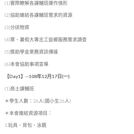
(1)實際瞭解各課輔班運作情形
(2)協助連結各課輔班需求的資源
(3)分送物資
(4)寒、暑假大專志工返鄉服務需求調查
(5)獎助學金業務資訊傳達
(6)本會協助事項宣導
【
Day1
】─
108
年12月17日(一)
(1)高士課輔班
＊學生人數：26人(國小生26人)
＊本會連結資源項目：
1.玩具、背包、泳鏡