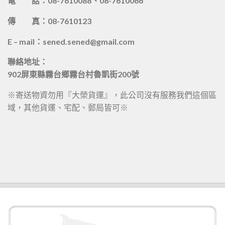
電 話：08-7610088、08-7610066
傳 真：08-7610123
E – mail：sened.sened@gmail.com
聯絡地址：
902屏東縣霧台鄉霧台村魯凱街200號
※寄送物資勿用『大榮貨運』，此公司沒有服務我們這個區
域，其他貨運、宅配、郵局皆可※