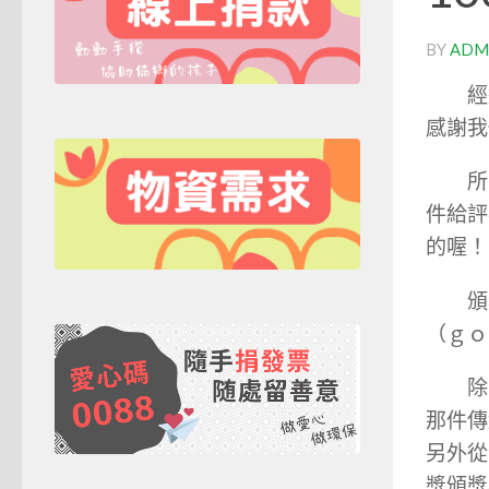
BY
ADM
經過了
感謝我
所有
件給評
的喔！
頒獎典
（ｇｏ
除了
那件傳
另外從
獎頒獎