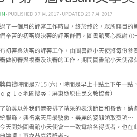
IN
· PUBLISHED
3 7 月, 2017
· UPDATED
23 7 月, 2017
一個月的評審工作時間，終於終於，眾所矚目的第一
們辛苦的初審與決審的評審群們，圖書館衷心感謝 (((
初審與決審的評審工作，由圖書館小天使將每份參賽
審做初審與複審及決審的工作，期間圖書館小天使都
禮時間是7/15 (六)，時間是早上十點至下午一
ｏｇｌｅ地圖搜尋：屏東縣原住民文教協會）
頒獎以外我們還安排了精采的表演節目和餐食，請各
統服飾，典禮當天用最驕傲、美麗的姿態領取獎項～
今天開始圖書館小天使會一一致電給各得獎者，也在此
典禮喔！再次恭喜得獎者～