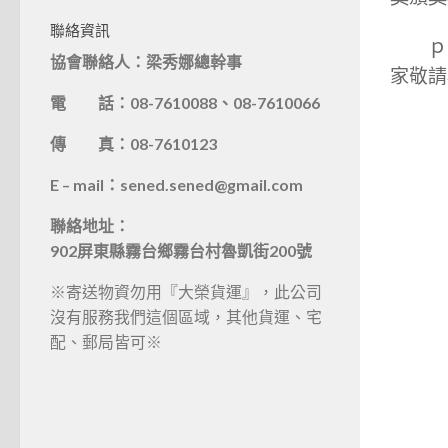
聯絡資訊
ｐｓ
協會聯絡人：梁秀娜總幹事
家敬請
電 話：08-7610088、08-7610066
傳 真：08-7610123
E – mail：sened.sened@gmail.com
聯絡地址：
902屏東縣霧台鄉霧台村魯凱街200號
※寄送物資勿用『大榮貨運』，此公司
沒有服務我們這個區域，其他貨運、宅
配、郵局皆可※